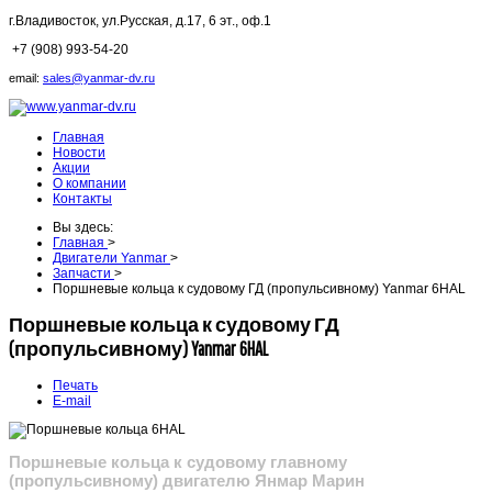
г.Владивосток,
ул.Русская, д.17, 6 эт., оф.1
+7 (908) 993-54-20
email:
sales@yanmar-dv.ru
Главная
Новости
Акции
О компании
Контакты
Вы здесь:
Главная
>
Двигатели Yanmar
>
Запчасти
>
Поршневые кольца к судовому ГД (пропульсивному) Yanmar 6HAL
Поршневые кольца к судовому ГД
(пропульсивному) Yanmar 6HAL
Печать
E-mail
Поршневые кольца к судовому главному
(пропульсивному) д
вигателю Янмар Марин