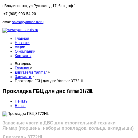
г.Владивосток,
ул.Русская, д.17, 6 эт., оф.1
+7 (908) 993-54-20
email:
sales@yanmar-dv.ru
Главная
Новости
Акции
О компании
Контакты
Вы здесь:
Главная
>
Двигатели Yanmar
>
Запчасти
>
Прокладка ГБЦ для двс Yanmar 3T72HL
Прокладка ГБЦ для двс Yanmar 3T72HL
Печать
E-mail
Запасные части к ДВС для строительной техники
Янмар
(поршень, наборы прокладок, кольца, вкладыши)
Двигатель 3T72HL